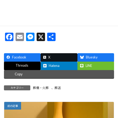
＼ 最新情報をチェック ／
F
E
M
X
共
ac
m
es
有
e
ai
se
Facebook
X
Bluesky
b
l
n
Threads
Hatena
LINE
o
g
Copy
o
er
k
葬儀・火葬
、
葬送
カテゴリー
前の記事