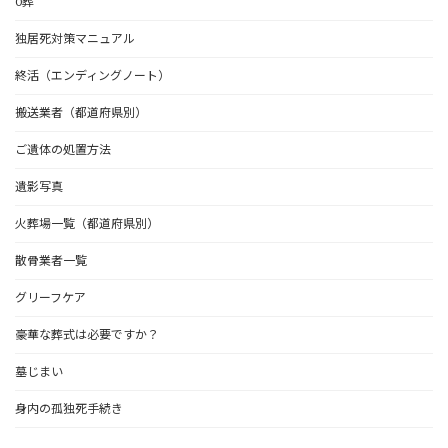
0葬
独居死対策マニュアル
終活（エンディングノート）
搬送業者（都道府県別）
ご遺体の処置方法
遺影写真
火葬場一覧（都道府県別）
散骨業者一覧
グリーフケア
豪華な葬式は必要ですか？
墓じまい
身内の孤独死手続き