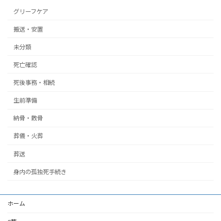
グリーフケア
搬送・安置
未分類
死亡確認
死後事務・相続
生前準備
納骨・散骨
葬儀・火葬
葬送
身内の孤独死手続き
ホーム